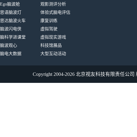
Ego脑波舱
观影测评分析
思语脑波灯
体验式脑电评估
思达脑波火车
康复训练
脑波闪电侠
虚拟驾驶
脑科学进课堂
虚拟现实游戏
脑波观心
科技馆展品
脑电大数据
大型互动活动
Copyright 2004-2026 北京视友科技有限责任公