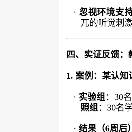
·
忽视环境支
兀的听觉刺
四、实证反馈：
1. 案例：某认
·
实验组
：
30
照组
：
30名
·
结果（
6周后