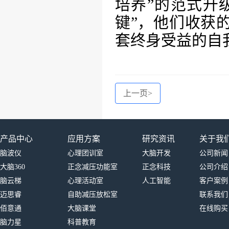
培养”的范式升
键”，他们收获
套终身受益的自
上一页
>
产品中心
应用方案
研究资讯
关于我
脑波仪
心理团训室
大脑开发
公司新闻
大脑360
正念减压功能室
正念科技
公司介绍
脑云梯
心理活动室
人工智能
客户案例
迈思睿
自助减压放松室
联系我们
佰意通
大脑课堂
在线购买
脑力星
科普教育